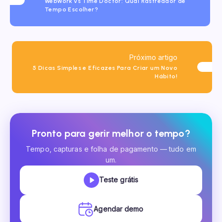
WebWork vs Time Doctor: Qual Rastreador de
Tempo Escolher?
Próximo artigo
5 Dicas Simples e Eficazes Para Criar um Novo
Hábito!
Pronto para gerir melhor o tempo?
Tempo, capturas e folha de pagamento — tudo em
um.
Teste grátis
Agendar demo