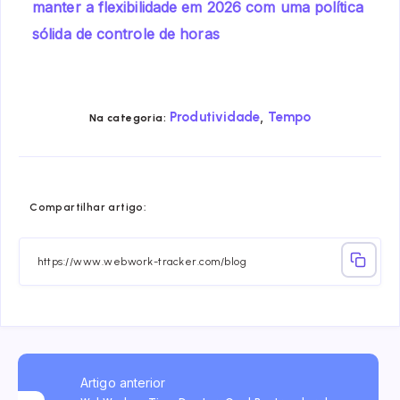
manter a flexibilidade em 2026 com uma política
sólida de controle de horas
,
Produtividade
Tempo
Na categoria:
Share
Share
Share
Share
Share
Share
Compartilhar artigo:
on
on
on
on
on
on
Facebook
Twitter
Linkedin
Telegram
Email
Whatsa
Artigo anterior