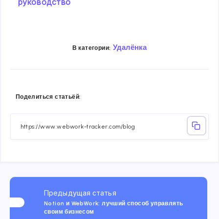
руководство
Удалёнка
В категории:
Share
Share
Share
Share
Share
Share
Поделиться статьёй:
on
on
on
on
on
on
Facebook
Twitter
Linkedin
Telegram
Email
Whatsa
Предыдущая статья
Notion и WebWork: лучший способ управлять
своим бизнесом