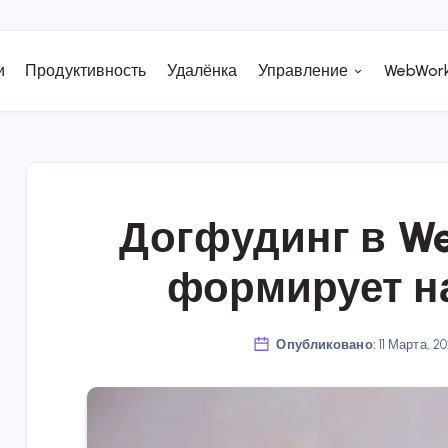
и
Продуктивность
Удалёнка
Управление
WebWork
Догфудинг в We
формирует н
Опубликовано:
11 Марта, 2