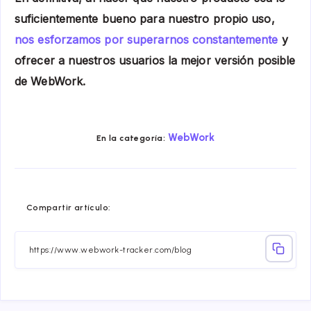
suficientemente bueno para nuestro propio uso,
nos esforzamos por superarnos constantemente
y
ofrecer a nuestros usuarios la mejor versión posible
de WebWork.
WebWork
En la categoría:
Compartir
Compartir
Compartir
Compartir
Compartir
Compart
Compartir artículo:
en
en
en
en
en
en
Facebook
Twitter
Linkedin
Telegram
Email
Whatsa