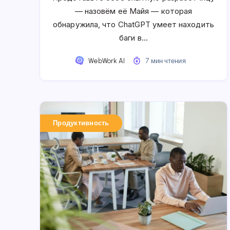
— назовём её Майя — которая
обнаружила, что ChatGPT умеет находить
баги в…
WebWork AI
7 мин чтения
Продуктивность