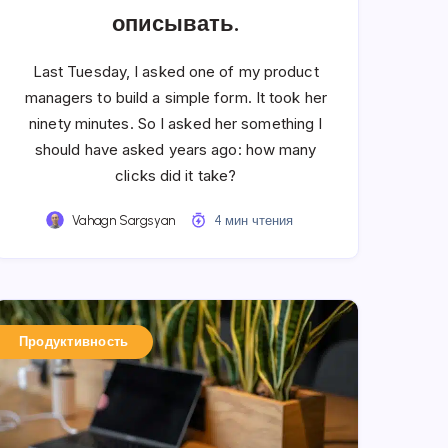
описывать.
Last Tuesday, I asked one of my product
managers to build a simple form. It took her
ninety minutes. So I asked her something I
should have asked years ago: how many
clicks did it take?
Vahagn Sargsyan
4 мин чтения
Продуктивность