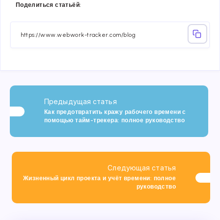
Поделиться статьёй:
on
on
on
on
on
on
Facebook
Twitter
Linkedin
Telegram
Email
Whatsa
Предыдущая статья
Как предотвратить кражу рабочего времени с
помощью тайм-трекера: полное руководство
Следующая статья
Жизненный цикл проекта и учёт времени: полное
руководство