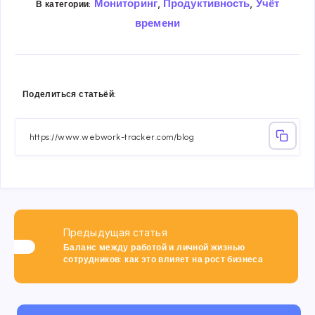
,
,
Мониторинг
Продуктивность
Учёт
В категории:
времени
Share
Share
Share
Share
Share
Share
Поделиться статьёй:
on
on
on
on
on
on
Facebook
Twitter
Linkedin
Telegram
Email
Whatsa
Предыдущая статья
Баланс между работой и личной жизнью
сотрудников: как это влияет на рост бизнеса