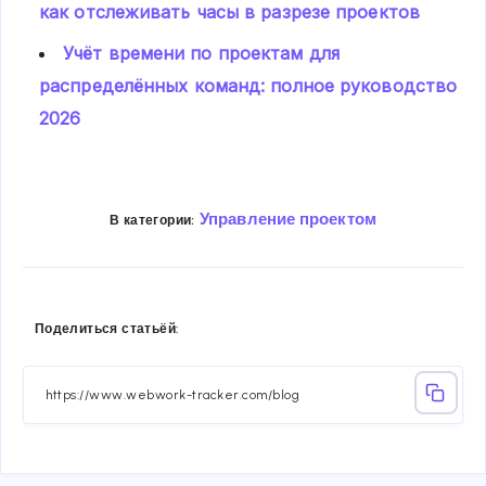
как отслеживать часы в разрезе проектов
Учёт времени по проектам для
распределённых команд: полное руководство
2026
Управление проектом
В категории:
Share
Share
Share
Share
Share
Share
Поделиться статьёй:
on
on
on
on
on
on
Facebook
Twitter
Linkedin
Telegram
Email
Whatsa