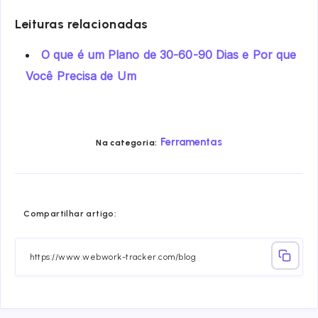
Leituras relacionadas
O que é um Plano de 30-60-90 Dias e Por que
Você Precisa de Um
Ferramentas
Na categoria:
Share
Share
Share
Share
Share
Share
Compartilhar artigo:
on
on
on
on
on
on
Facebook
Twitter
Linkedin
Telegram
Email
Whatsa