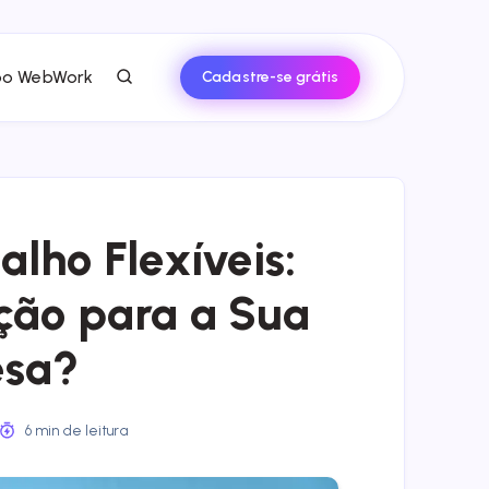
po WebWork
Cadastre-se grátis
alho Flexíveis:
ção para a Sua
sa?
6 min de leitura