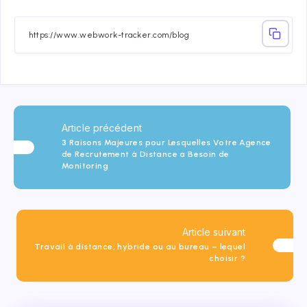
on
on
on
on
on
on
Facebook
Twitter
Linkedin
Telegram
Email
Whatsap
Article précédent
3 Raisons Majeures pour Lesquelles Votre Agence
de Recrutement à Distance a Besoin de
Monitoring
Article suivant
Travail à distance, hybride ou au bureau – lequel
choisir ?