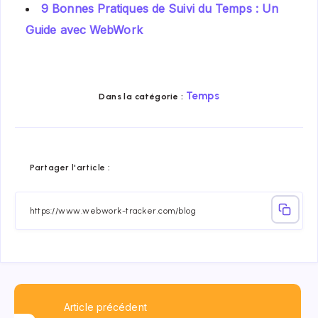
9 Bonnes Pratiques de Suivi du Temps : Un
Guide avec WebWork
Temps
Dans la catégorie :
Share
Share
Share
Share
Share
Share
Partager l'article :
on
on
on
on
on
on
Facebook
Twitter
Linkedin
Telegram
Email
Whatsap
Article précédent