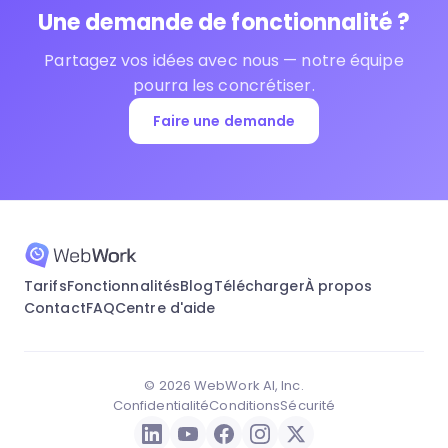
Une demande de fonctionnalité ?
Partagez vos idées avec nous — notre équipe
pourra les concrétiser.
Faire une demande
Tarifs
Fonctionnalités
Blog
Télécharger
À propos
Contact
FAQ
Centre d'aide
© 2026 WebWork AI, Inc.
Confidentialité
Conditions
Sécurité