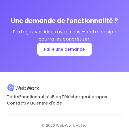
Une demande de fonctionnalité ?
Partagez vos idées avec nous — notre équipe
pourra les concrétiser.
Faire une demande
Tarifs
Fonctionnalités
Blog
Télécharger
À propos
Contact
FAQ
Centre d'aide
© 2026 WebWork AI, Inc.