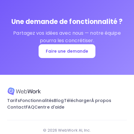
Une demande de fonctionnalité ?
Partagez vos idées avec nous — notre équipe
pourra les concrétiser.
Faire une demande
Tarifs
Fonctionnalités
Blog
Télécharger
À propos
Contact
FAQ
Centre d'aide
© 2026 WebWork AI, Inc.