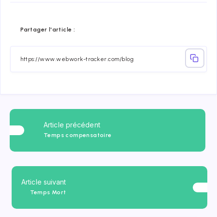
Share
Share
Share
Share
Share
Share
Partager l'article :
on
on
on
on
on
on
Facebook
Twitter
Linkedin
Telegram
Email
Whatsap
Article précédent
Temps compensatoire
Article suivant
Temps Mort