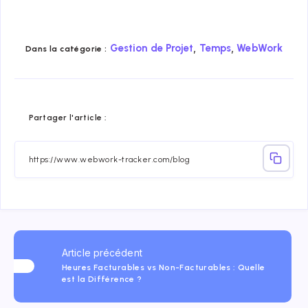
,
,
Gestion de Projet
Temps
WebWork
Dans la catégorie :
Share
Share
Share
Share
Share
Share
Partager l'article :
on
on
on
on
on
on
Facebook
Twitter
Linkedin
Telegram
Email
Whatsap
Article précédent
Heures Facturables vs Non-Facturables : Quelle
est la Différence ?