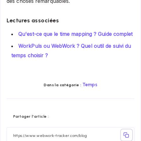
des choses remarquables.
Lectures associées
Qu'est-ce que le time mapping ? Guide complet
WorkPuls ou WebWork ? Quel outil de suivi du
temps choisir ?
Temps
Dans la catégorie :
Share
Share
Share
Share
Share
Share
Partager l'article :
on
on
on
on
on
on
Facebook
Twitter
Linkedin
Telegram
Email
Whatsap