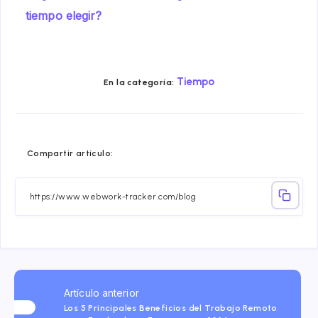
tiempo elegir?
Tiempo
En la categoría:
Compartir
Compartir
Compartir
Compartir
Compartir
Compart
Compartir artículo:
en
en
en
en
en
en
Facebook
Twitter
Linkedin
Telegram
Email
Whatsa
Artículo anterior
Los 5 Principales Beneficios del Trabajo Remoto