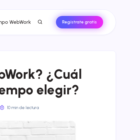
empo WebWork
Regístrate gratis
bWork? ¿Cuál
iempo elegir?
10 min de lectura