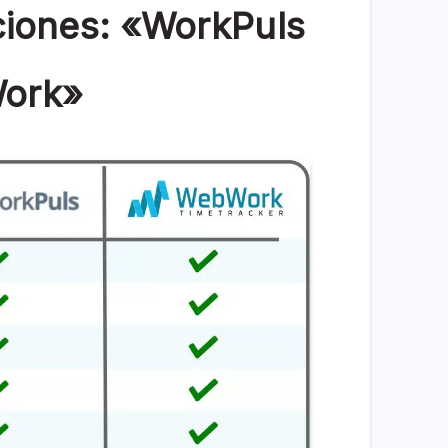
ciones: «WorkPuls
ork»