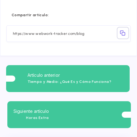
Compartir
Compartir
Compartir
Compartir
Compartir
Compart
Compartir artículo:
en
en
en
en
en
en
Facebook
Twitter
Linkedin
Telegram
Email
Whatsa
Artículo anterior
Tiempo y Medio: ¿Qué Es y Cómo Funciona?
Siguiente artículo
Horas Extra