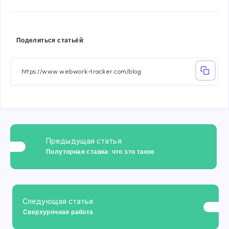
Share
Share
Share
Share
Share
Share
Поделиться статьёй:
on
on
on
on
on
on
Facebook
Twitter
Linkedin
Telegram
Email
Whatsa
Предыдущая статья
Полуторная ставка: что это такое
Следующая статья
Сверхурочная работа