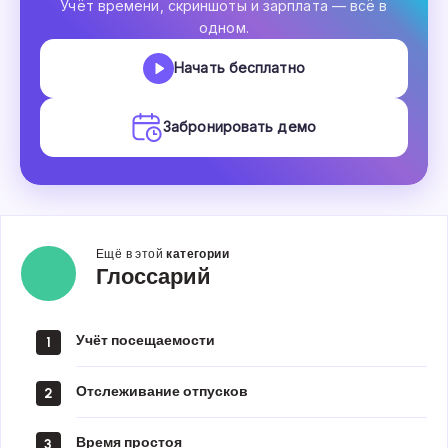
Учёт времени, скриншоты и зарплата — всё в
одном.
Начать бесплатно
Забронировать демо
Ещё в этой
категории
Глоссарий
Глоссарий
Учёт посещаемости
1
Отслеживание отпусков
2
Время простоя
3