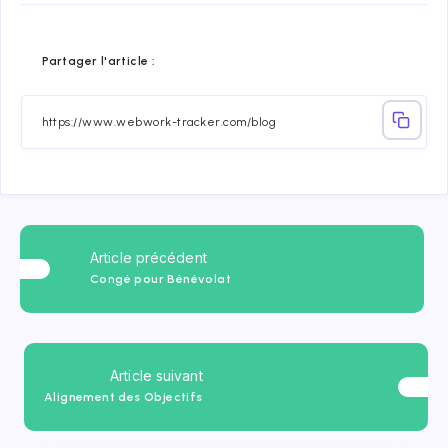
Share
Share
Share
Share
Share
Share
Partager l'article :
on
on
on
on
on
on
Facebook
Twitter
Linkedin
Telegram
Email
Whatsap
Article précédent
Congé pour Bénévolat
Article suivant
Alignement des Objectifs