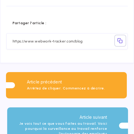
Share
Share
Share
Share
Share
Share
Partager l'article :
on
on
on
on
on
on
Facebook
Twitter
Linkedin
Telegram
Email
Whatsap
Article précédent
Arrêtez de cliquer. Commencez à décrire.
Article suivant
Je vois tout ce que vous faites au travail. Voici
pourquoi la surveillance au travail renforce
l’autonomie des employés