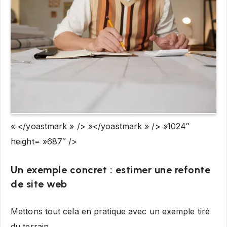
« </yoastmark » /> »</yoastmark » /> »1024″
height= »687″ />
Un exemple concret : estimer une refonte
de site web
Mettons tout cela en pratique avec un exemple tiré
du terrain.