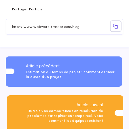
Share
Share
Share
Share
Share
Share
Partager l'article :
on
on
on
on
on
on
Facebook
Twitter
Linkedin
Telegram
Email
Whatsap
Article précédent
Estimation du temps de projet : comment estimer
la durée d’un projet
Article suivant
Je vois vos compétences en résolution de
problèmes s’atrophier en temps réel. Voici
comment les équipes résistent