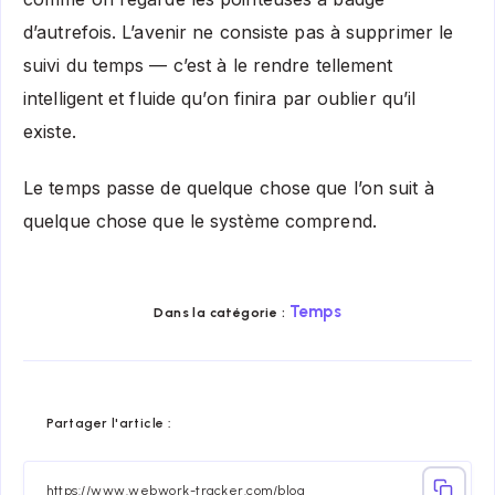
d’autrefois. L’avenir ne consiste pas à supprimer le
suivi du temps — c’est à le rendre tellement
intelligent et fluide qu’on finira par oublier qu’il
existe.
Le temps passe de quelque chose que l’on suit à
quelque chose que le système comprend.
Temps
Dans la catégorie :
Share
Share
Share
Share
Share
Share
Partager l'article :
on
on
on
on
on
on
Facebook
Twitter
Linkedin
Telegram
Email
Whatsap