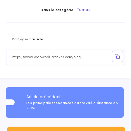
Temps
Dans la catégorie :
Share
Share
Share
Share
Share
Share
Partager l'article :
on
on
on
on
on
on
Facebook
Twitter
Linkedin
Telegram
Email
Whatsap
Article précédent
Les principales tendances du travail à distance en
2026