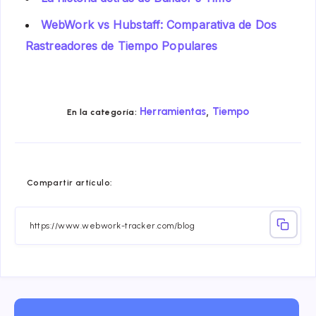
WebWork vs Hubstaff: Comparativa de Dos
Rastreadores de Tiempo Populares
,
Herramientas
Tiempo
En la categoría:
Compartir
Compartir
Compartir
Compartir
Compartir
Compart
Compartir artículo:
en
en
en
en
en
en
Facebook
Twitter
Linkedin
Telegram
Email
Whatsa