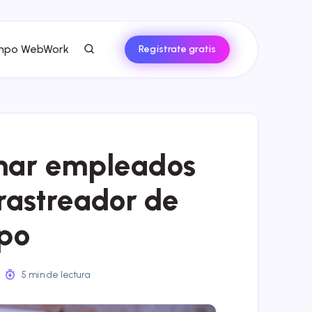
empo WebWork
Regístrate gratis
onar empleados
rastreador de
po
5 min de lectura