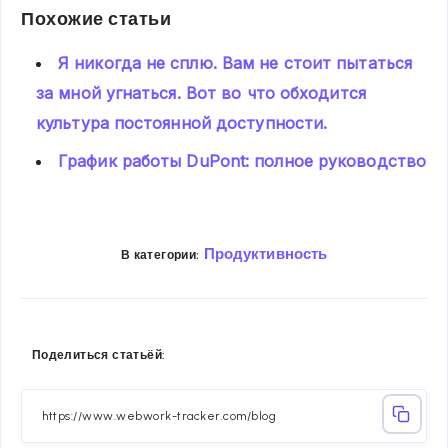
Похожие статьи
Я никогда не сплю. Вам не стоит пытаться
за мной угнаться. Вот во что обходится
культура постоянной доступности.
График работы DuPont: полное руководство
Продуктивность
В категории:
Share
Share
Share
Share
Share
Share
Поделиться статьёй:
on
on
on
on
on
on
Facebook
Twitter
Linkedin
Telegram
Email
Whatsa