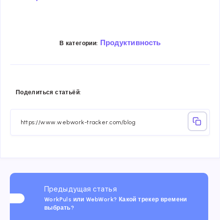
Продуктивность
В категории:
Share
Share
Share
Share
Share
Share
Поделиться статьёй:
on
on
on
on
on
on
Facebook
Twitter
Linkedin
Telegram
Email
Whatsa
Предыдущая статья
WorkPuls или WebWork? Какой трекер времени
выбрать?