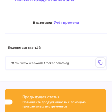
Учёт времени
В категории:
Share
Share
Share
Share
Share
Share
Поделиться статьёй:
on
on
on
on
on
on
Facebook
Twitter
Linkedin
Telegram
Email
Whatsa
Предыдущая статья
Повышайте продуктивность с помощью
программных инструментов