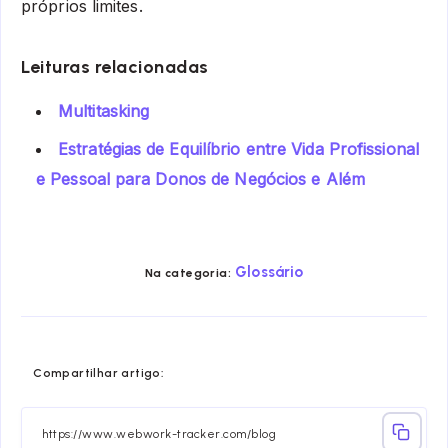
próprios limites.
Leituras relacionadas
Multitasking
Estratégias de Equilíbrio entre Vida Profissional
e Pessoal para Donos de Negócios e Além
Glossário
Na categoria:
Share
Share
Share
Share
Share
Share
Compartilhar artigo:
on
on
on
on
on
on
Facebook
Twitter
Linkedin
Telegram
Email
Whatsa