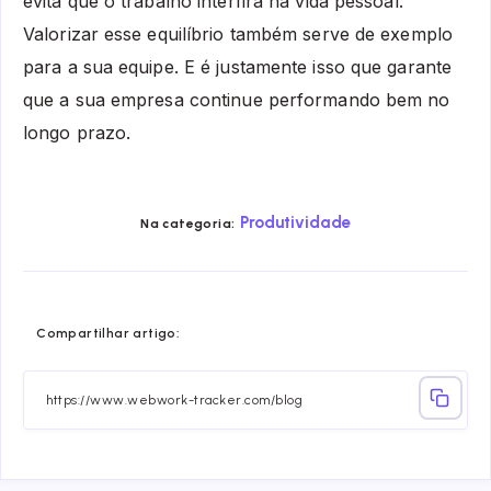
evita que o trabalho interfira na vida pessoal.
Valorizar esse equilíbrio também serve de exemplo
para a sua equipe. E é justamente isso que garante
que a sua empresa continue performando bem no
longo prazo.
Produtividade
Na categoria:
Share
Share
Share
Share
Share
Share
Compartilhar artigo:
on
on
on
on
on
on
Facebook
Twitter
Linkedin
Telegram
Email
Whatsa