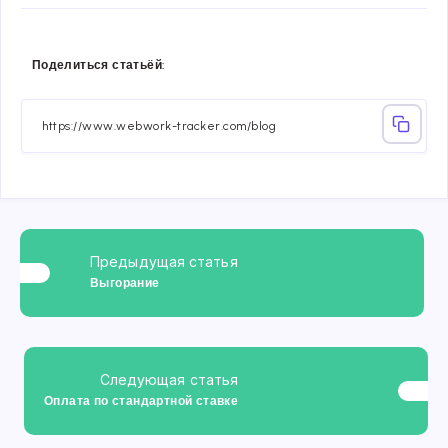
Share
Share
Share
Share
Share
Share
Поделиться статьёй:
on
on
on
on
on
on
Facebook
Twitter
Linkedin
Telegram
Email
Whatsa
Предыдущая статья
Выгорание
Следующая статья
Оплата по стандартной ставке