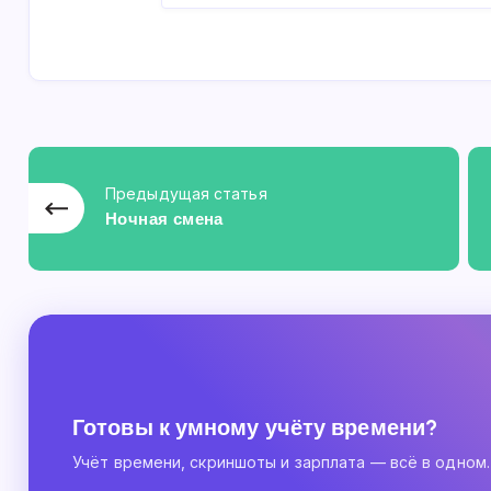
Предыдущая статья
Ночная смена
Готовы к умному учёту времени?
Учёт времени, скриншоты и зарплата — всё в одном.