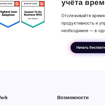
учёта вре
Отслеживайте время,
продуктивность и уп
необходимое — в од
Начать бесплат
ork
Возможности