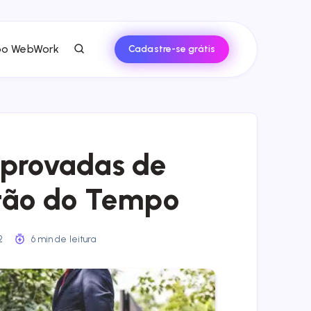
po WebWork
Cadastre-se grátis
provadas de
tão do Tempo
22
6 min de leitura