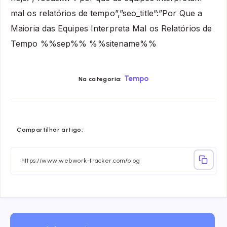
mal os relatórios de tempo”,”seo_title”:”Por Que a
Maioria das Equipes Interpreta Mal os Relatórios de
Tempo %%sep%% %%sitename%%
Tempo
Na categoria:
Share
Share
Share
Share
Share
Share
Compartilhar artigo:
on
on
on
on
on
on
Facebook
Twitter
Linkedin
Telegram
Email
Whatsa