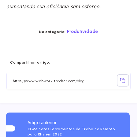
aumentando sua eficiência sem esforço.
Produtividade
Na categoria:
Share
Share
Share
Share
Share
Share
Compartilhar artigo:
on
on
on
on
on
on
Facebook
Twitter
Linkedin
Telegram
Email
Whatsa
Artigo anterior
13 Melhores Ferramentas de Trabalho Remoto
para RHs em 2022