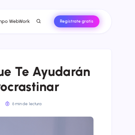
empo WebWork
Regístrate gratis
ue Te Ayudarán
rocrastinar
2
6 min de lectura