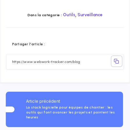
,
Outils
Surveillance
Dans la catégorie :
Share
Share
Share
Share
Share
Share
Partager l'article :
on
on
on
on
on
on
Facebook
Twitter
Linkedin
Telegram
Email
Whatsap
Article précédent
La stack logicielle pour équipes de chantier : les
outils qui font avancer les projets et pointent les
heures