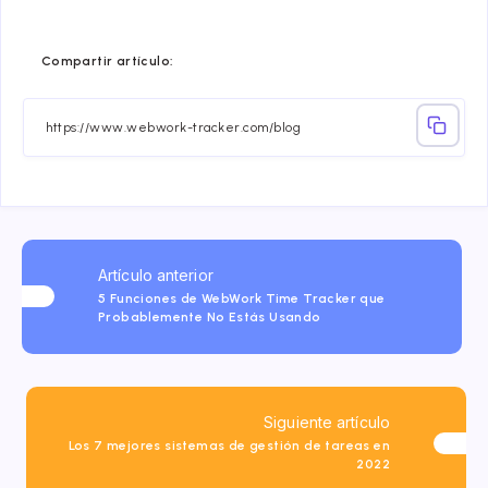
Compartir
Compartir
Compartir
Compartir
Compartir
Compart
Compartir artículo:
en
en
en
en
en
en
Facebook
Twitter
Linkedin
Telegram
Email
Whatsa
Artículo anterior
5 Funciones de WebWork Time Tracker que
Probablemente No Estás Usando
Siguiente artículo
Los 7 mejores sistemas de gestión de tareas en
2022