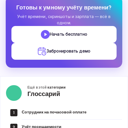
Готовы к умному учёту времени?
Учёт времени, скриншоты и зарплата — всё в
одном.
Начать бесплатно
Забронировать демо
Ещё в этой
категории
Глоссарий
Глоссарий
Сотрудник на почасовой оплате
1
Учёт посещаемости
2