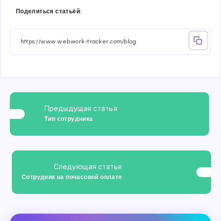
Share
Share
Share
Share
Share
Share
Поделиться статьёй:
on
on
on
on
on
on
Facebook
Twitter
Linkedin
Telegram
Email
Whatsa
Предыдущая статья
Тип сотрудника
Следующая статья
Сотрудник на почасовой оплате