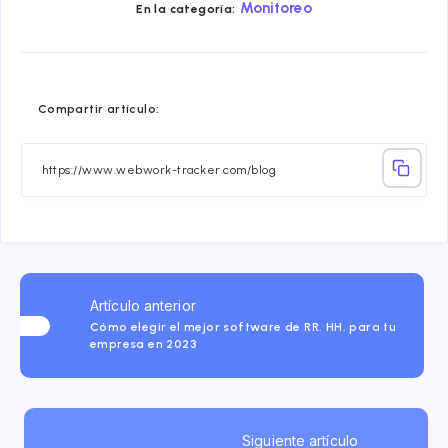
Monitoreo
En la categoría:
Compartir
Compartir
Compartir
Compartir
Compartir
Compart
Compartir artículo:
en
en
en
en
en
en
Facebook
Twitter
Linkedin
Telegram
Email
Whatsa
Artículo anterior
Cómo elegir el mejor software de RR. HH. para tu
empresa en 2023
Siguiente artículo