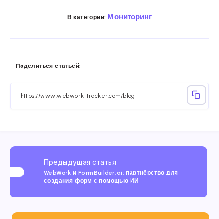
Мониторинг
В категории:
Share
Share
Share
Share
Share
Share
Поделиться статьёй:
on
on
on
on
on
on
Facebook
Twitter
Linkedin
Telegram
Email
Whatsa
Предыдущая статья
WebWork и FormBuilder.ai: партнёрство для
создания форм с помощью ИИ