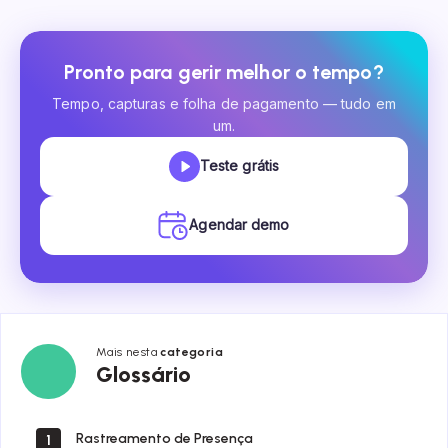
Pronto para gerir melhor o tempo?
Tempo, capturas e folha de pagamento — tudo em
um.
Teste grátis
Agendar demo
Mais nesta
categoria
Glossário
Glossário
Rastreamento de Presença
1