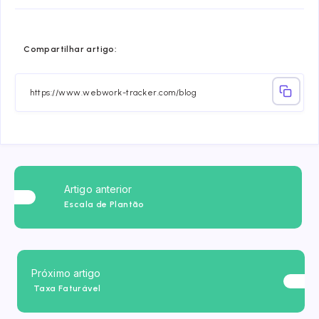
Share
Share
Share
Share
Share
Share
Compartilhar artigo:
on
on
on
on
on
on
Facebook
Twitter
Linkedin
Telegram
Email
Whatsa
Artigo anterior
Escala de Plantão
Próximo artigo
Taxa Faturável