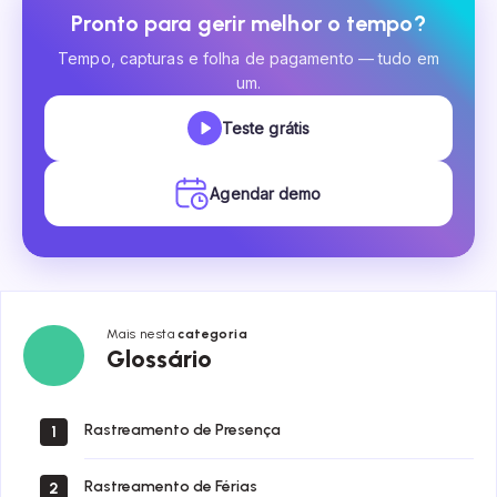
Pronto para gerir melhor o tempo?
Tempo, capturas e folha de pagamento — tudo em
um.
Teste grátis
Agendar demo
Mais nesta
categoria
Glossário
Glossário
Rastreamento de Presença
1
Rastreamento de Férias
2