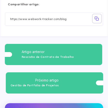
Share
Share
Share
Share
Share
Share
Compartilhar artigo:
on
on
on
on
on
on
Facebook
Twitter
Linkedin
Telegram
Email
Whatsa
Artigo anterior
Rescisão de Contrato de Trabalho
Próximo artigo
Gestão de Portfólio de Projetos