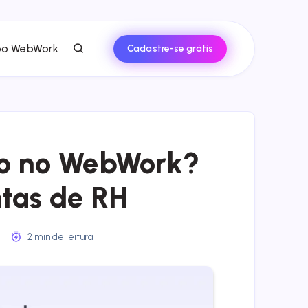
po WebWork
Cadastre-se grátis
o no WebWork?
tas de RH
2
2 min de leitura